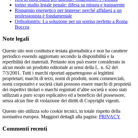
torino studio legale penale: difesa su misura e trasparente
Risparmio energetico per imprese: perché affidarsi a un
professionista è fondamentale
Orthodontrix: La soluzione per un sorriso perfetto a Roma
Boccea
Note legali
Questo sito non costituisce testata giornalistica e non ha carattere
periodico essendo aggiornato secondo la disponibilità e la
reperibilità dei materiali. Pertanto non può essere considerato in
alcun modo un prodotto editoriale ai sensi della L. n. 62 del
7/3/2001. Tutti i marchi riportati appartengono ai legittimi
proprietari; marchi di terzi, nomi di prodotti, nomi commerciali,
nomi corporativi e società citati possono essere marchi di proprietà
dei rispettivi titolari o marchi registrati d’altre società e sono stati
utilizzati a puro scopo esplicativo ed a beneficio del possessore,
senza alcun fine di violazione dei diritti di Copyright vigenti.
Questo sito utilizza solo cookie tecnici, in totale rispetto della
normativa europea. Maggiori dettagli alla pagina:
PRIVACY
Commenti recenti