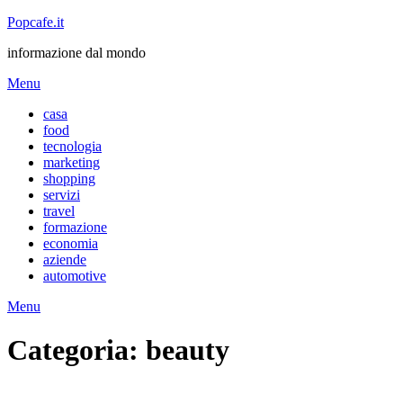
Popcafe.it
informazione dal mondo
Menu
casa
food
tecnologia
marketing
shopping
servizi
travel
formazione
economia
aziende
automotive
Menu
Categoria:
beauty