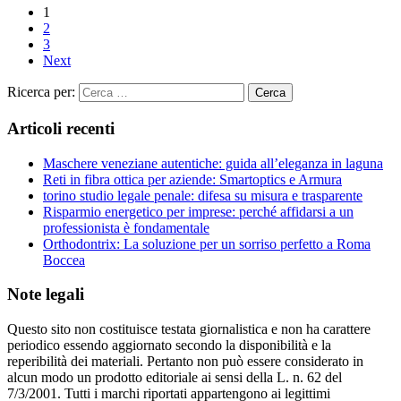
1
2
3
Next
Ricerca per:
Articoli recenti
Maschere veneziane autentiche: guida all’eleganza in laguna
Reti in fibra ottica per aziende: Smartoptics e Armura
torino studio legale penale: difesa su misura e trasparente
Risparmio energetico per imprese: perché affidarsi a un
professionista è fondamentale
Orthodontrix: La soluzione per un sorriso perfetto a Roma
Boccea
Note legali
Questo sito non costituisce testata giornalistica e non ha carattere
periodico essendo aggiornato secondo la disponibilità e la
reperibilità dei materiali. Pertanto non può essere considerato in
alcun modo un prodotto editoriale ai sensi della L. n. 62 del
7/3/2001. Tutti i marchi riportati appartengono ai legittimi