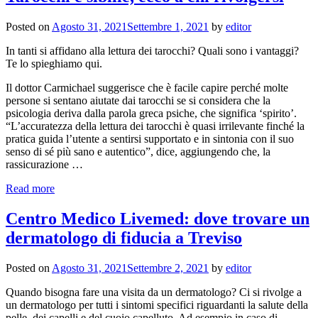
Posted on
Agosto 31, 2021
Settembre 1, 2021
by
editor
In tanti si affidano alla lettura dei tarocchi? Quali sono i vantaggi?
Te lo spieghiamo qui.
Il dottor Carmichael suggerisce che è facile capire perché molte
persone si sentano aiutate dai tarocchi se si considera che la
psicologia deriva dalla parola greca psiche, che significa ‘spirito’.
“L’accuratezza della lettura dei tarocchi è quasi irrilevante finché la
pratica guida l’utente a sentirsi supportato e in sintonia con il suo
senso di sé più sano e autentico”, dice, aggiungendo che, la
rassicurazione …
Read more
Centro Medico Livemed: dove trovare un
dermatologo di fiducia a Treviso
Posted on
Agosto 31, 2021
Settembre 2, 2021
by
editor
Quando bisogna fare una visita da un dermatologo? Ci si rivolge a
un dermatologo per tutti i sintomi specifici riguardanti la salute della
pelle, dei capelli e del cuoio capelluto. Ad esempio in caso di