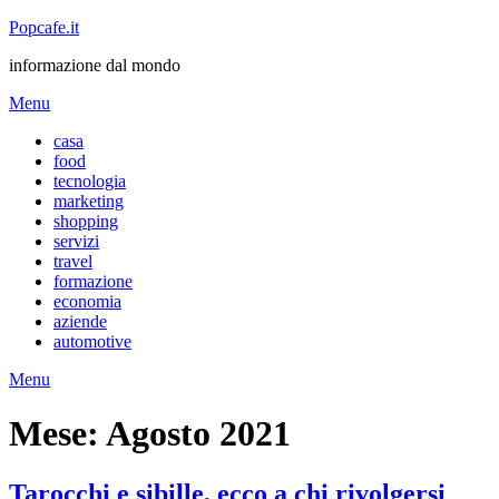
Popcafe.it
informazione dal mondo
Menu
casa
food
tecnologia
marketing
shopping
servizi
travel
formazione
economia
aziende
automotive
Menu
Mese:
Agosto 2021
Tarocchi e sibille, ecco a chi rivolgersi