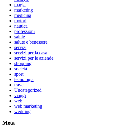
magia
marketing
medicina
motori
nautica
professioni
salute
salute e benessere
servizi
servizi per la casa
servizi per le aziende
shopping
società
sport
tecnologia
travel
Uncategorized
viaggi
web
web marketing
wedding
Meta